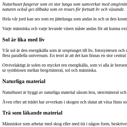
Naturhuset fungerar som en stor lunga som samverkar med omgivningen på
naturen också ges tillbaka som en resurs för fortsatt liv och växande.
Hela vår jord kan ses som en jättelunga som andas in och ut den kosm
Varje människa och varje levande väsen måste andas för att kunna exis
Sol är lika med liv
Vår sol är den energikälla som är ursprunget till liv, fotosyntesen och 
flera parallella universum. En teori är att det kan finnas en stor centr
Otvivelaktigt är solen en mycket ren energikälla, som vi alla är beroen
ur symbiosen mellan berg/mineral, sol och människa.
Naturliga material
Naturhuset är byggt av naturliga material såsom lera, sten/mineral oc
Även efter att trädet har avverkats i skogen och slutat att växa finns 
Trä som läkande material
Människor som arbetar med skog eller med trä i någon form, beskriver