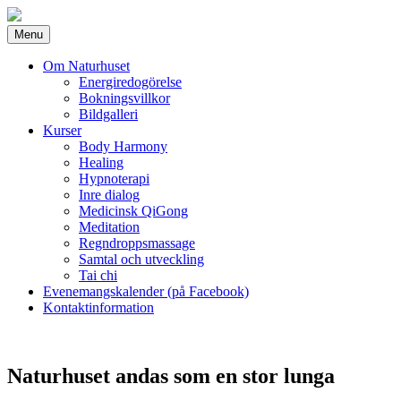
Menu
Om Naturhuset
Energiredogörelse
Bokningsvillkor
Bildgalleri
Kurser
Body Harmony
Healing
Hypnoterapi
Inre dialog
Medicinsk QiGong
Meditation
Regndroppsmassage
Samtal och utveckling
Tai chi
Evenemangskalender (på Facebook)
Kontaktinformation
Naturhuset andas som en stor lunga