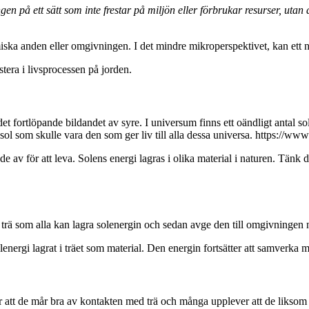
 ett sätt som inte frestar på miljön eller förbrukar resurser, utan det 
iska anden eller omgivningen. I det mindre mikroperspektivet, kan ett 
tera i livsprocessen på jorden.
det fortlöpande bildandet av syre. I universum finns ett oändligt antal s
al sol som skulle vara den som ger liv till alla dessa universa. https://
de av för att leva. Solens energi lagras i olika material i naturen. Tänk
h trä som alla kan lagra solenergin och sedan avge den till omgivninge
solenergi lagrat i träet som material. Den energin fortsätter att samverk
 att de mår bra av kontakten med trä och många upplever att de liksom f