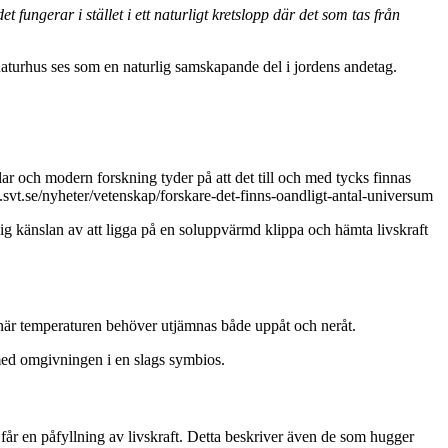
fungerar i stället i ett naturligt kretslopp där det som tas från
naturhus ses som en naturlig samskapande del i jordens andetag.
olar och modern forskning tyder på att det till och med tycks finnas
www.svt.se/nyheter/vetenskap/forskare-det-finns-oandligt-antal-universum
 dig känslan av att ligga på en soluppvärmd klippa och hämta livskraft
n när temperaturen behöver utjämnas både uppåt och neråt.
a med omgivningen i en slags symbios.
år en påfyllning av livskraft. Detta beskriver även de som hugger