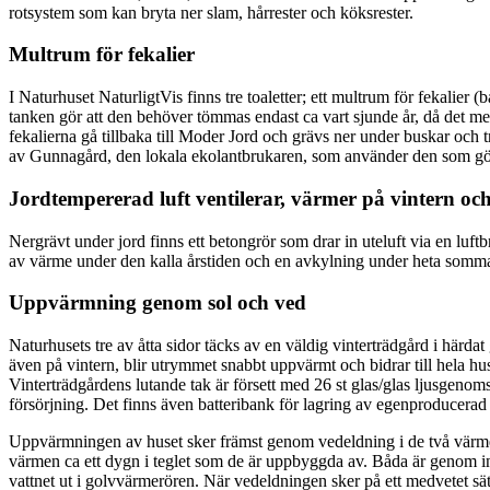
rotsystem som kan bryta ner slam, hårrester och köksrester.
Multrum för fekalier
I Naturhuset NaturligtVis finns tre toaletter; ett multrum för fekalier
tanken gör att den behöver tömmas endast ca vart sjunde år, då det me
fekalierna gå tillbaka till Moder Jord och grävs ner under buskar oc
av Gunnagård, den lokala ekolantbrukaren, som använder den som gödn
Jordtempererad luft ventilerar, värmer på vintern o
Nergrävt under jord finns ett betongrör som drar in uteluft via en luft
av värme under den kalla årstiden och en avkylning under heta sommar
Uppvärmning genom sol och ved
Naturhusets tre av åtta sidor täcks av en väldig vinterträdgård i härd
även på vintern, blir utrymmet snabbt uppvärmt och bidrar till hela h
Vinterträdgårdens lutande tak är försett med 26 st glas/glas ljusgenomsl
försörjning. Det finns även batteribank för lagring av egenproducer
Uppvärmningen av huset sker främst genom vedeldning i de två värme
värmen ca ett dygn i teglet som de är uppbyggda av. Båda är genom in
vattnet ut i golvvärmerören. När vedeldningen sker på ett medvetet sä