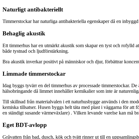
Naturligt antibakteriellt
Timmerstockar har naturliga antibakteriella egenskaper då en inbyggd 
Behaglig akustik
Ett timmerhus har en utmärkt akustik som skapar en tyst och rofylld at
både tystnad och ljudförstärkning.
Bra akustik inverkar positivt på människor och djur, förbättrar konc
Limmade timmerstockar
Idag byggs tyvärr en del timmerhus av processade timmerstockar. De ä
hälsobringande då limmet innehåller kemikalier som inte är naturenlig
Till skillnad från materialvalen i ett naturhusbygge används i den mo
kemiska tillsatser. Husen byggs helt täta med plast i väggarna för at
en ständigt susande värmeväxlare) . Vilken levande varelse kan må br
Eget BDT-avlopp
Gråvatten från bad, dusch, kök och tvätt rinner ut till en uppsamling