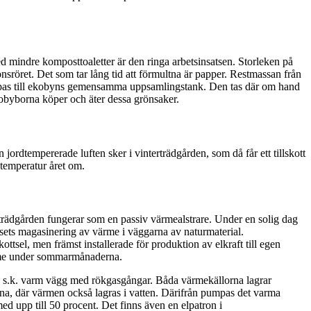
med mindre komposttoaletter är den ringa arbetsinsatsen. Storleken på
sröret. Det som tar lång tid att förmultna är papper. Restmassan från
 pumpas till ekobyns gemensamma uppsamlingstank. Den tas där om hand
obyborna köper och äter dessa grönsaker.
jordtempererade luften sker i vinterträdgården, som då får ett tillskott
temperatur året om.
a trädgården fungerar som en passiv värmealstrare. Under en solig dag
usets magasinering av värme i väggarna av naturmaterial.
ottsel, men främst installerade för produktion av elkraft till egen
värme under sommarmånaderna.
 s.k. varm vägg med rökgasgångar. Båda värmekällorna lagrar
na, där värmen också lagras i vatten. Därifrån pumpas det varma
d upp till 50 procent. Det finns även en elpatron i