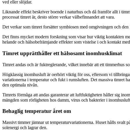
ved eller slöjdar.
Liknande effekt beskriver boende i naturhus och då framför allt i timme
processat timret är, desto större verkar välbefinnandet att vara.
Det verkar som timret forsätter symbiosen med omgivningen och den lag
Det finns mycket modern forskning som visar hur viktig kontakten med
helande och hälsobefrämjande effekter som vistelse i och kontakt med 
Timret upprätthåller ett hälsosamt inomhusklimat
Timret andas och är fuktreglerande, vilket innebär att ett timmerhus som
Högklassig inomhusluft är oerhört viktig för oss, eftersom vi tillbring
variationerna i temperatur och fukt i rumsluften. Det massiva timret ha
den optimala nivån.
Timrets förmåga att andas garanterar att luftfuktigheten håller sig inom
mängden som rörligheten hos damm, virus och bakterier i inomhusluften
Behaglig temperatur året om
Massivt timmer jämnar ut temperaturvariationerna. Huset hålls svalt på
solenergi och lagrar den.