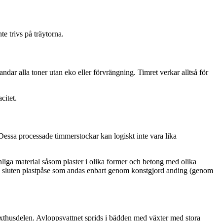
e trivs på träytorna.
dar alla toner utan eko eller förvrängning. Timret verkar alltså för
citet.
essa processade timmerstockar kan logiskt inte vara lika
liga material såsom plaster i olika former och betong med olika
tät, sluten plastpåse som andas enbart genom konstgjord anding (genom
äxthusdelen. Avloppsvattnet sprids i bädden med växter med stora