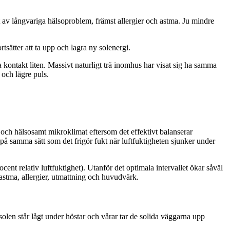
it av långvariga hälsoproblem, främst allergier och astma. Ju mindre
sätter att ta upp och lagra ny solenergi.
ontakt liten. Massivt naturligt trä inomhus har visat sig ha samma
och lägre puls.
t och hälsosamt mikroklimat eftersom det effektivt balanserar
, på samma sätt som det frigör fukt när luftfuktigheten sjunker under
cent relativ luftfuktighet). Utanför det optimala intervallet ökar såväl
astma, allergier, utmattning och huvudvärk.
olen står lågt under höstar och vårar tar de solida väggarna upp