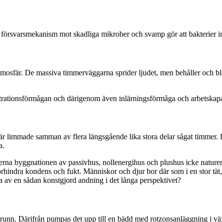
försvarsmekanism mot skadliga mikrober och svamp gör att bakterier int
mosfär. De massiva timmerväggarna sprider ljudet, men behåller och blan
entrationsförmågan och därigenom även inlärningsförmåga och arbetskapa
r limmade samman av flera längsgående lika stora delar sågat timmer. D
a.
derna byggnationen av passivhus, nollenergihus och plushus icke naturen
t förhindra kondens och fukt. Människor och djur bor där som i en stor 
a av en sådan konstgjord andning i det långa perspektivet?
sbrunn. Därifrån pumpas det upp till en bädd med rotzonsanläggning i v