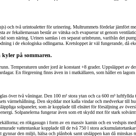
 (bajs) och två urintoaletter för urinering. Multrummets fördelar jämfört 
sta av fekaliemassan består av vätska och evapuerar ut genom ventilation
h träd som näring. Urinen samlas i en separat urinbrunn, varifrån det
ing i de ekologiska odlingarna. Kretsloppet är väl fungerande, då ek
ch kyler på sommaren.
brunn. Temperaturen under jord är konstant +8 grader. Uppsläppet av den 
dagar. En förgrening finns även in i matkällaren, som håller en lagom 
at glas över två våningar. Den 100 m² stora ytan och ca 600 m³ luftfylld
usets värmehållning. Den skyddar mot kalla vindar och medverkar till h
äppliga solpaneler, som är kopplade till elnätet för försäljning av översk
ad energi. Solpanelerna fungerar även som ett skydd mot för stark sol
källorna; en rökgasugn i form av en massiv kamin och en vedspis med
murade vattentankar kopplade till de två 750 l stora ackumulatortankar
tt gynnar den miljö, hälsa och plånbok samt utsläppen kan då minskas me