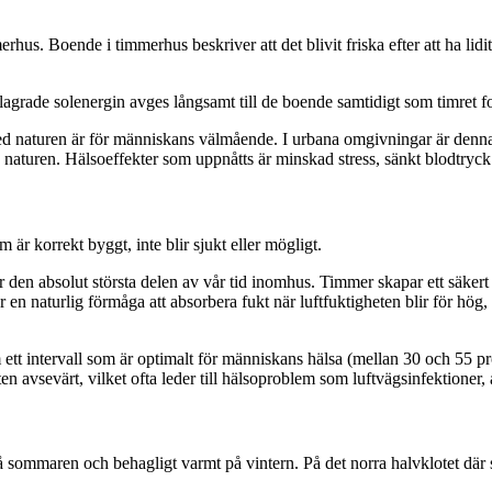
rhus. Boende i timmerhus beskriver att det blivit friska efter att ha lid
rade solenergin avges långsamt till de boende samtidigt som timret fort
 naturen är för människans välmående. I urbana omgivningar är denna k
naturen. Hälsoeffekter som uppnåtts är minskad stress, sänkt blodtryck 
 är korrekt byggt, inte blir sjukt eller mögligt.
ar den absolut största delen av vår tid inomhus. Timmer skapar ett säker
r en naturlig förmåga att absorbera fukt när luftfuktigheten blir för hög
 ett intervall som är optimalt för människans hälsa (mellan 30 och 55 pro
 avsevärt, vilket ofta leder till hälsoproblem som luftvägsinfektioner, 
 sommaren och behagligt varmt på vintern. På det norra halvklotet där s